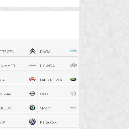
CITROEN
DACIA
HUMMER
HYUNDAI
KIA
LAND ROVER
NISSAN
OPEL
SKODA
SMART
VW
Näita kõik