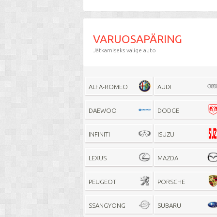
VARUOSAPÄRING
Jätkamiseks
valige auto
ALFA-ROMEO
AUDI
DAEWOO
DODGE
INFINITI
ISUZU
LEXUS
MAZDA
PEUGEOT
PORSCHE
SSANGYONG
SUBARU