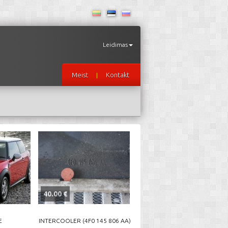
Leidimas
Meist
Kontakt
|
40.00 €
E
INTERCOOLER (4F0 145 806 AA)