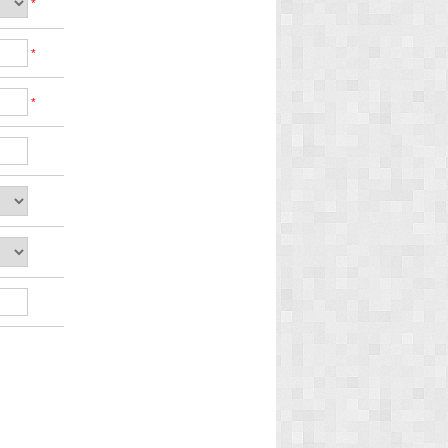
*
*
*