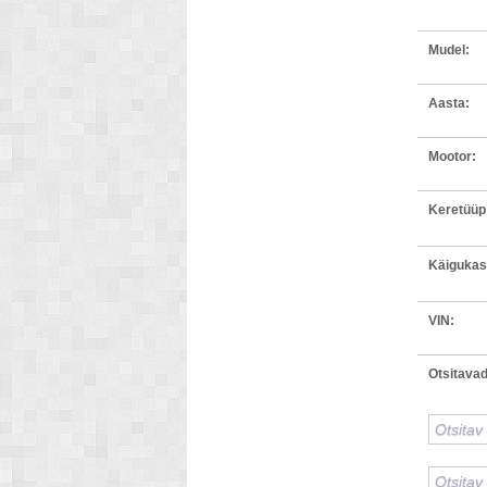
Mudel:
Aasta:
Mootor:
Keretüüp
Käigukas
VIN:
Otsitavad