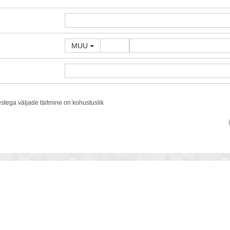
MUU
estega väljade täitmine on kohustuslik