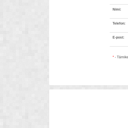
Nimi:
Telefon:
E-post:
*
- Tärnik