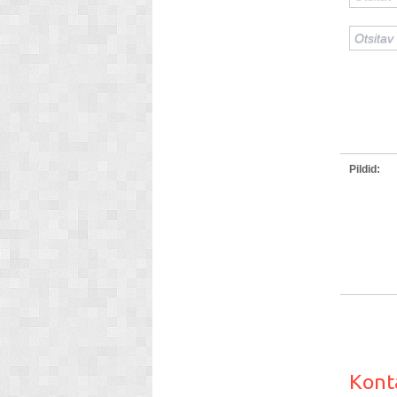
Pildid:
Kont