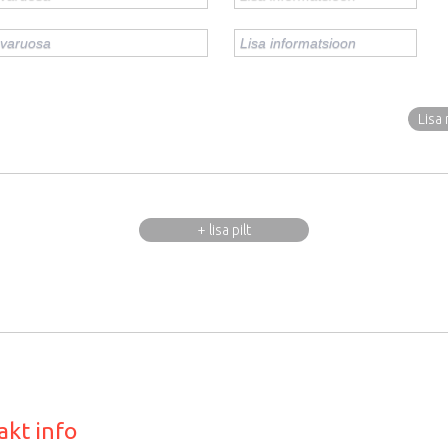
Lisa 
+ lisa pilt
akt info