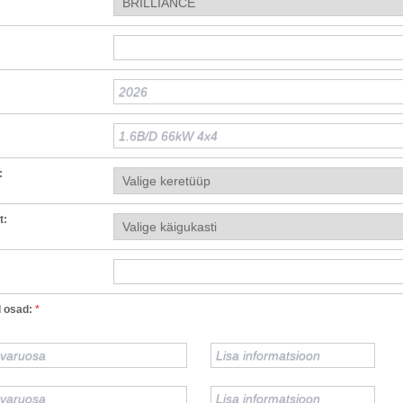
:
t:
 osad:
*