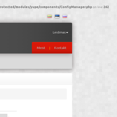
I/protected/modules/yupe/components/ConfigManager.php
on line
262
Leidimas
Meist
Kontakt
|