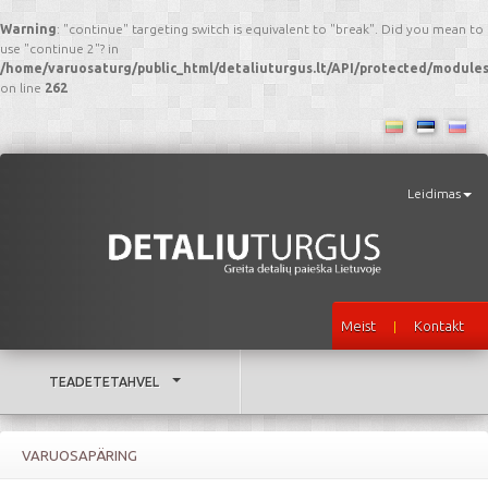
Warning
: "continue" targeting switch is equivalent to "break". Did you mean to
use "continue 2"? in
/home/varuosaturg/public_html/detaliuturgus.lt/API/protected/modul
on line
262
Leidimas
Meist
Kontakt
|
TEADETETAHVEL
VARUOSAPÄRING