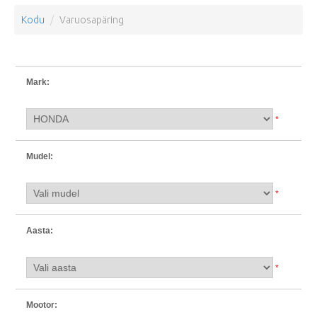
Kodu
Varuosapäring
Mark:
*
Mudel:
*
Aasta:
*
Mootor: