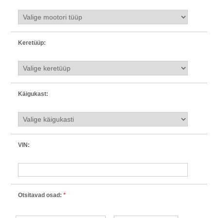
Keretüüp:
Käigukast:
VIN:
Otsitavad osad:
*