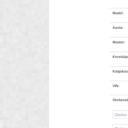
Mudel:
Aasta:
Mootor:
Keretüüp
Käigukas
VIN:
Otsitavad