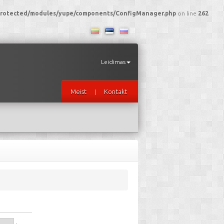
I/protected/modules/yupe/components/ConfigManager.php
on line
262
Leidimas
Meist
Kontakt
|