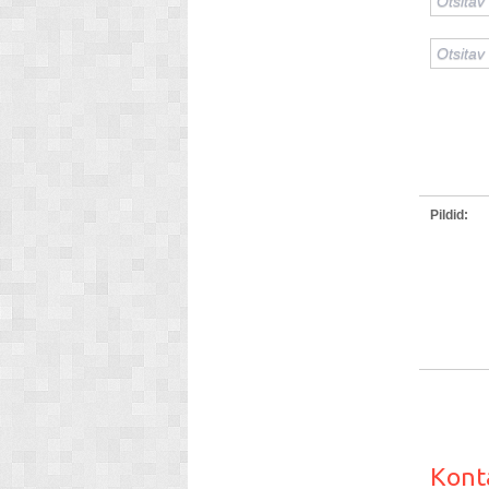
Pildid:
Kont