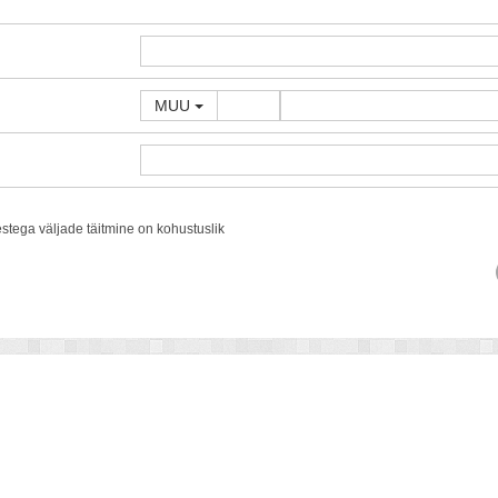
MUU
estega väljade täitmine on kohustuslik