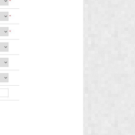
*
*
*