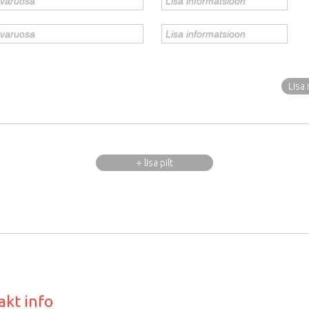
Lisa 
+ lisa pilt
akt info