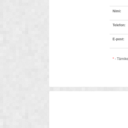
Nimi:
Telefon:
E-post:
*
- Tärnik