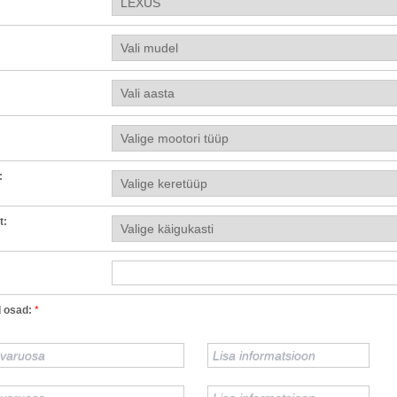
:
t:
 osad:
*