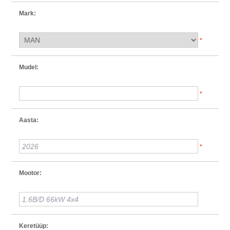
Mark:
*
Mudel:
*
Aasta:
*
Mootor:
Keretüüp: