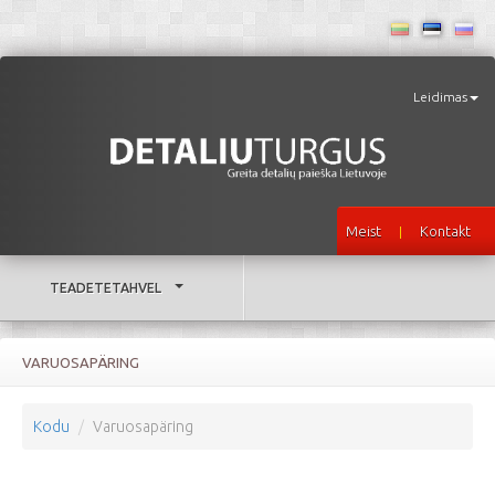
Leidimas
Meist
Kontakt
|
TEADETETAHVEL
VARUOSAPÄRING
Kodu
Varuosapäring