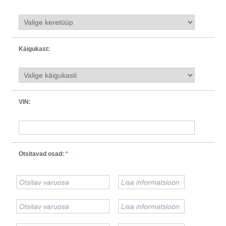
Käigukast:
VIN:
Otsitavad osad:
*