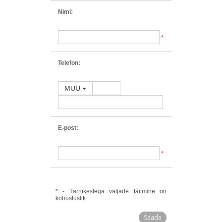
Nimi:
*
Telefon:
MUU
E-post:
*
*
- Tärnikestega väljade täitmine on
kohustuslik