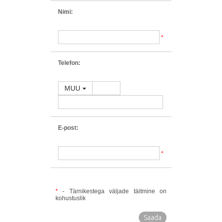
Nimi:
*
Telefon:
MUU
E-post:
*
*
- Tärnikestega väljade täitmine on
kohustuslik