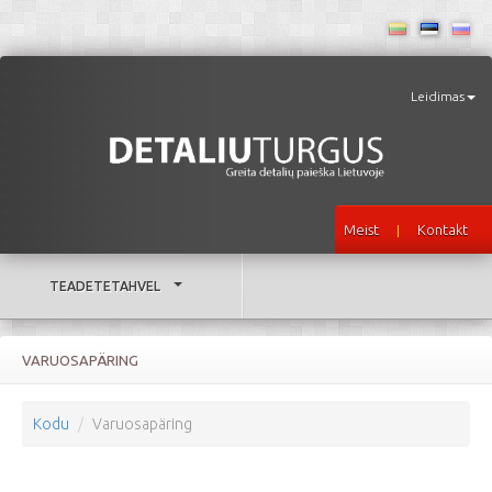
Leidimas
Meist
Kontakt
|
TEADETETAHVEL
VARUOSAPÄRING
Kodu
Varuosapäring