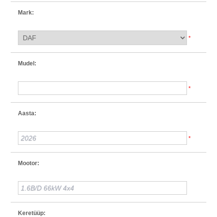
Mark:
*
Mudel:
*
Aasta:
*
Mootor:
Keretüüp: