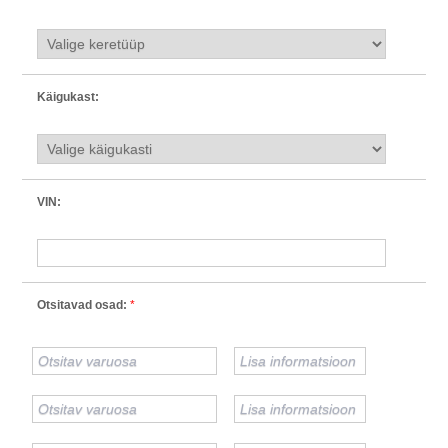
Käigukast:
VIN:
Otsitavad osad:
*