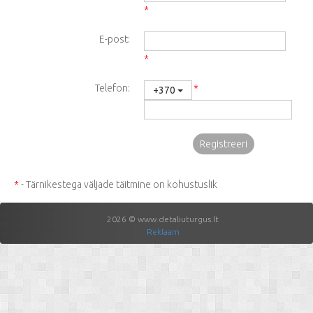
*
E-post:
*
Telefon:
*
+370
*
- Tärnikestega väljade täitmine on kohustuslik
2026 © www.detaliuturgus.lt
Reklaam