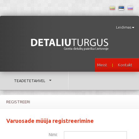
Leidimas
Meist
Kontakt
|
TEADETETAHVEL
REGISTREERI
Varuosade müüja registreerimine
Nimi: