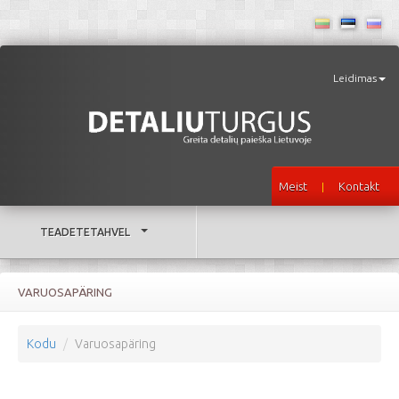
Leidimas
Meist
Kontakt
|
TEADETETAHVEL
VARUOSAPÄRING
Kodu
Varuosapäring