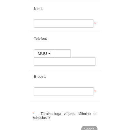
Nimi:
*
Telefon:
MUU
E-post:
*
*
- Tärnikestega väljade täitmine on
kohustuslik