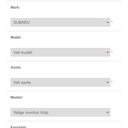
Mark:
*
Mudel:
*
Aasta:
*
Mootor:
Keretüüp: