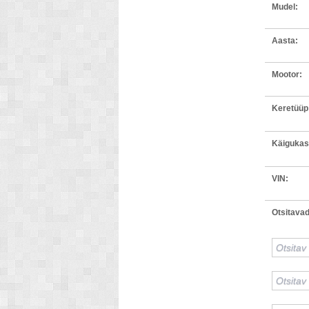
Mudel:
Aasta:
Mootor:
Keretüüp
Käigukas
VIN:
Otsitavad