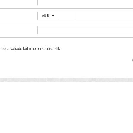
MUU
estega väljade täitmine on kohustuslik