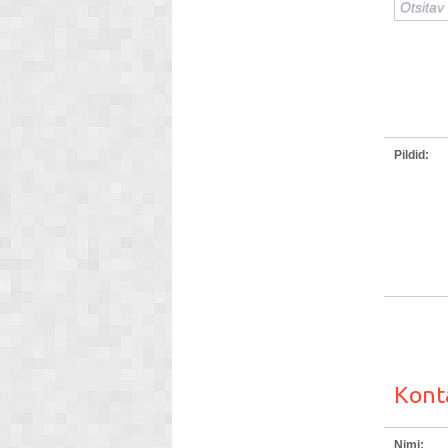
Pildid:
Kont
Nimi: