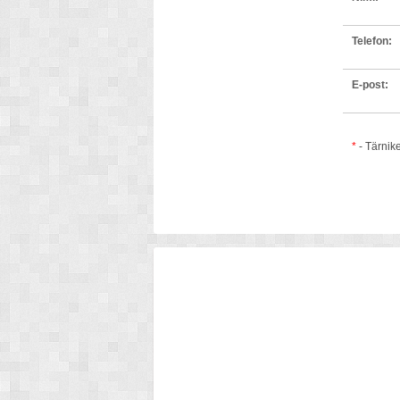
Telefon:
E-post:
*
- Tärnik