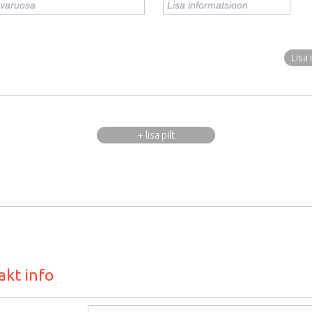
Lisa 
+ lisa pilt
akt info