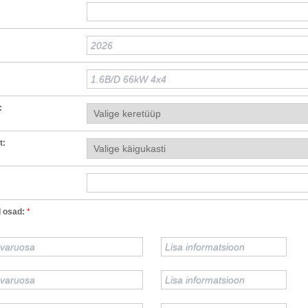
:
t:
 osad:
*