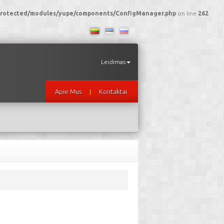
I/protected/modules/yupe/components/ConfigManager.php
on line
262
Leidimas
Apie Mus
Kontaktai
|