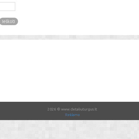
2026 © www.detaliuturgus.lt
Reklama