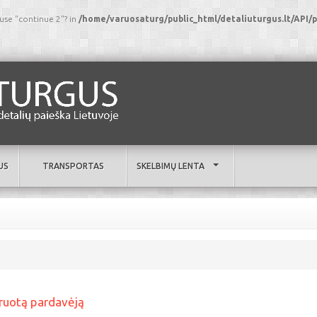
 use "continue 2"? in
/home/varuosaturg/public_html/detaliuturgus.lt/AP
US
TRANSPORTAS
SKELBIMŲ LENTA
truotą pardavėją