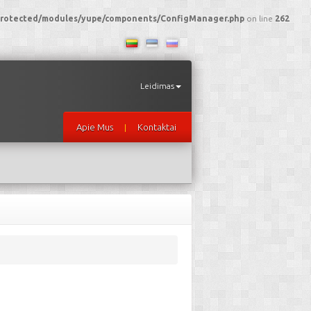
I/protected/modules/yupe/components/ConfigManager.php
on line
262
Leidimas
Apie Mus
Kontaktai
|