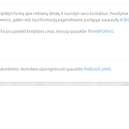
žpildyti formą apie reikiamą detalę ir nurodyti savo kontaktus. Pasiūlymai b
erio, galite rasti šią informaciją pagrindiniame puslapyje paspaudę
IEŠK
rba jos pasiimti kreipkitės į mus, tiesiog spauskite
TRANSPORTAS
.
atvirtinimo. Norėdami užsiregistruoti spauskite
PARDAVĖJAMS
.