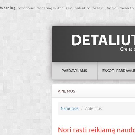
Warning
: "continue" targeting switch is equivalent to "break". Did you mean to
PARDAVĖJAMS
IEŠKOTI PARDAVĖJ
APIE MUS
Namuose
Apie mus
Nori rasti reikiamą naud