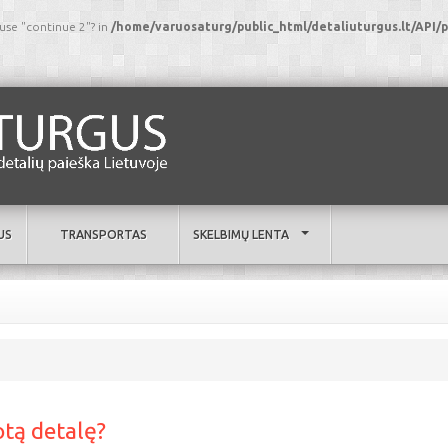
 use "continue 2"? in
/home/varuosaturg/public_html/detaliuturgus.lt/AP
US
TRANSPORTAS
SKELBIMŲ LENTA
otą detalę?