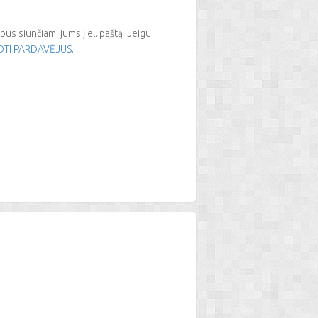
us siunčiami jums į el. paštą. Jeigu
OTI PARDAVĖJUS
.