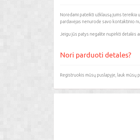
Norėdami pateikti užklausą jums tereikia u
pardavėjas nenurodė savo kontaktinio num
Jeigu jūs patys negalite nupirkti detalės a
Nori parduoti detales?
Registruokis mūsų puslapyje, lauk mūsų p