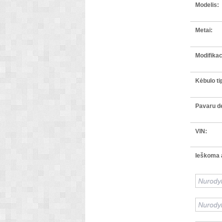
Modelis:
Metai:
Modifikac
Kėbulo ti
Pavaru de
VIN:
Ieškoma a