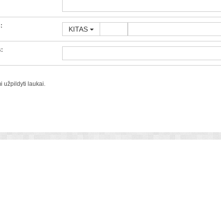
:
KITAS
s:
 užpildyti laukai.