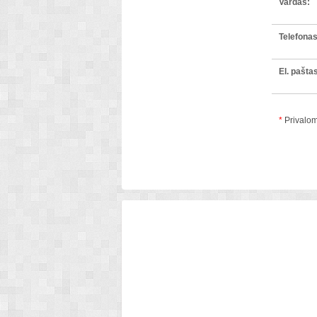
Vardas:
Telefonas
El. pašta
*
Privalomi