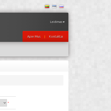
Leidimas
Apie Mus
Kontaktai
|
*