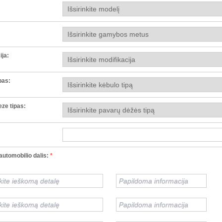
ija:
pas:
ze tipas:
utomobilio dalis:
*