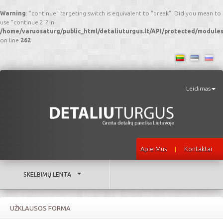
Warning
: "continue" targeting switch is equivalent to "break". Did you mean to
use "continue 2"? in
/home/varuosaturg/public_html/detaliuturgus.lt/API/protected/modul
on line
262
Leidimas
Apie Mus
Kontaktai
|
SKELBIMŲ LENTA
UŽKLAUSOS FORMA