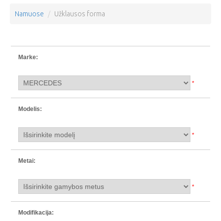
Namuose
Užklausos forma
Marke:
*
Modelis:
*
Metai:
*
Modifikacija: