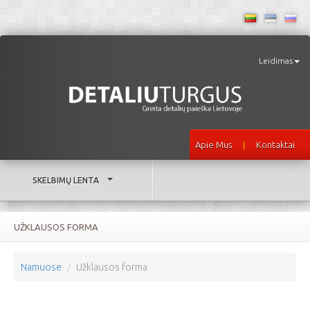
Leidimas
Apie Mus
Kontaktai
|
SKELBIMŲ LENTA
UŽKLAUSOS FORMA
Namuose
Užklausos forma