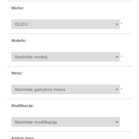
Marke:
*
Modelis:
*
Metai:
*
Modifikacija:
Kėbulo tipas: