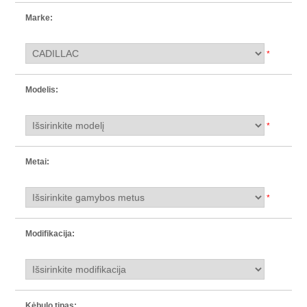
Marke:
*
Modelis:
*
Metai:
*
Modifikacija:
Kėbulo tipas: