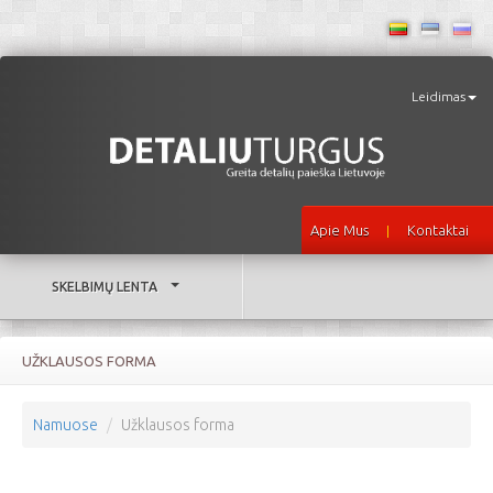
Leidimas
Apie Mus
Kontaktai
|
SKELBIMŲ LENTA
UŽKLAUSOS FORMA
Namuose
Užklausos forma