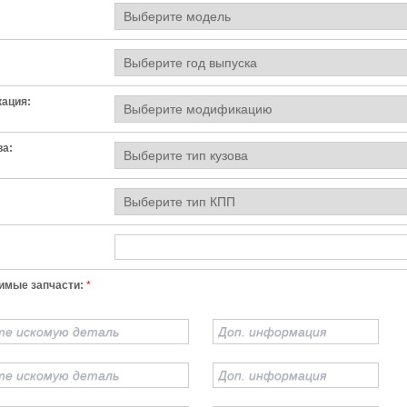
ация:
ва:
имые запчасти:
*