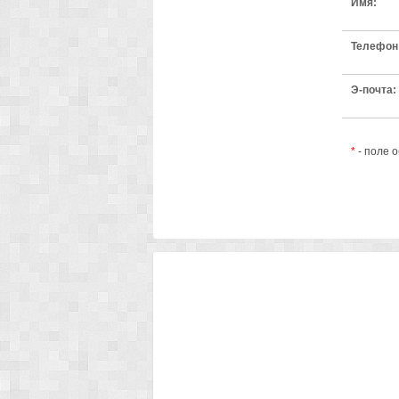
Имя:
Телефон
Э-почта:
*
- поле 