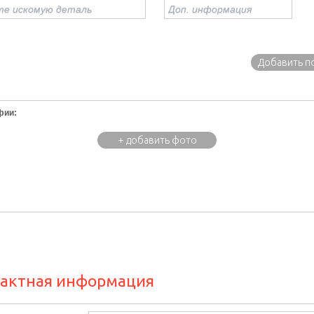
Добавить п
фии:
+ добавить фото
актная информация