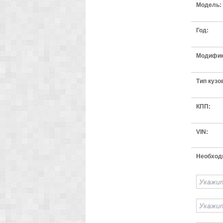
Модель:
Год:
Модифик
Тип кузо
КПП:
VIN:
Необход